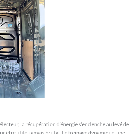
électeur, la récupération d’énergie s’enclenche au levé de
our être utile, jamais brutal. Le freinage dynamique, une