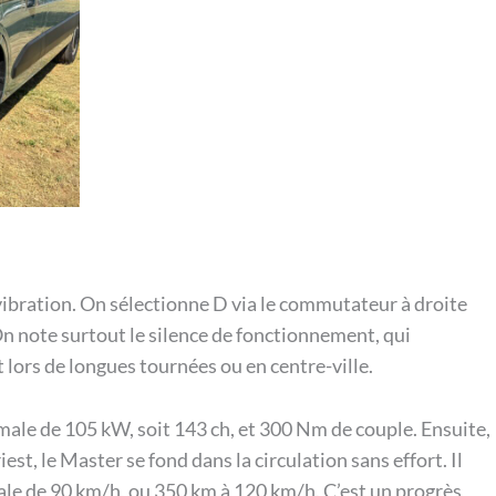
ibration. On sélectionne D via le commutateur à droite
 On note surtout le silence de fonctionnement, qui
lors de longues tournées ou en centre-ville.
ale de 105 kW, soit 143 ch, et 300 Nm de couple. Ensuite,
est, le Master se fond dans la circulation sans effort. Il
le de 90 km/h, ou 350 km à 120 km/h. C’est un progrès