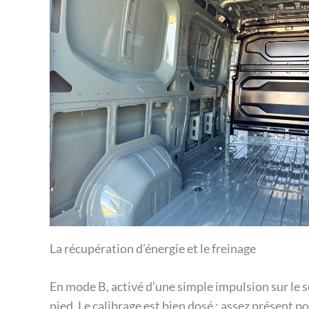
La récupération d’énergie et le freinage
En mode B, activé d’une simple impulsion sur le s
pied. Le calibrage est bien dosé : assez présent p