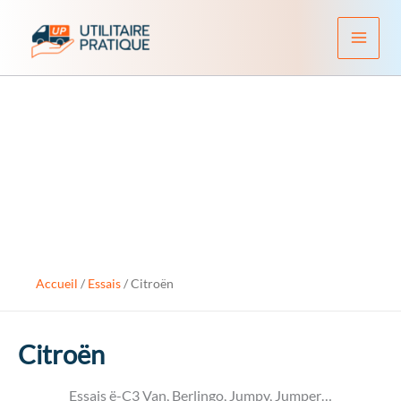
Aller
au
contenu
Accueil
/
Essais
/
Citroën
Citroën
Essais ë-C3 Van, Berlingo, Jumpy, Jumper…