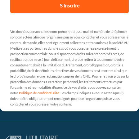
S'inscrire
Vos données personnelles (nom, prénom, adresse mail et numéro de téléphone)
sont collectées afin que l’organisme puisse vous contacter et vous adresser un le
contenu demandé, elles sont également collectées et transmises à la société VU
Media et ses partenaires dans le cas où vous accepteriez expressément la
prospection commerciale. Vous disposez des droits suivants : droit d’accès, de
rectification, de mise à jour, d’effacement, droit de retirer à tout moment votre
consentement, droit à la limitation du traitement, droit d’opposition, droit à la
portabilité, droit de définir les directives de vos données post-mortem ainsi que
le droit d’introduire une réclamation auprès de la CNIL. Pour en savoir plus sur la
protection des données à caractère personnel, les traitements effectués par
l’organisme et les modalités d’exercice de vos droits, vous pouvez consulter
notre
Politique de confidentialité
. Les champs indiqués avec un astérisque (*)
doivent être obligatoirement renseignés pour que l’organisme puisse vous
contacter et vous adresser votre contenu.