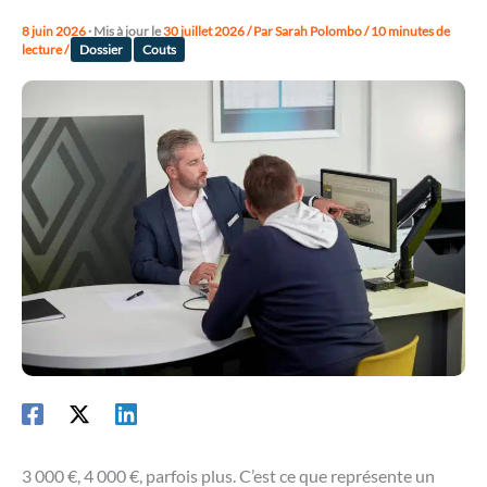
8 juin 2026
· Mis à jour le
30 juillet 2026
/ Par
Sarah Polombo
/
10 minutes de
lecture
/
Dossier
Couts
3 000 €, 4 000 €, parfois plus. C’est ce que représente un