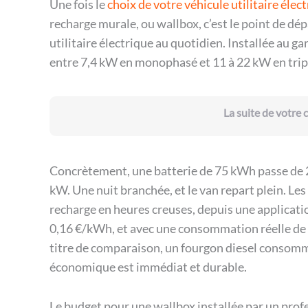
Une fois le
choix de votre véhicule utilitaire élec
recharge murale, ou wallbox, c’est le point de dép
utilitaire électrique au quotidien. Installée au ga
entre 7,4 kW en monophasé et 11 à 22 kW en triph
La suite de votre
Concrètement, une batterie de 75 kWh passe de 2
kW. Une nuit branchée, et le van repart plein. 
recharge en heures creuses, depuis une applicatio
0,16 €/kWh, et avec une consommation réelle de 
titre de comparaison, un fourgon diesel consomm
économique est immédiat et durable.
Le budget pour une wallbox installée par un profe