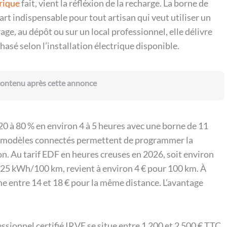
trique
fait, vient la réfléxion de la recharge. La borne de
art indispensable pour tout artisan qui veut utiliser un
rage, au dépôt ou sur un local professionnel, elle délivre
asé selon l’installation électrique disponible.
 contenu après cette annonce
0 à 80 % en environ 4 à 5 heures avec une borne de 11
Les modèles connectés permettent de programmer la
n. Au tarif EDF en heures creuses en 2026, soit environ
25 kWh/100 km, revient à environ 4 € pour 100 km. À
e entre 14 et 18 € pour la même distance. L’avantage
ssionnel certifié IRVE se situe entre 1 200 et 2 500 € TTC.