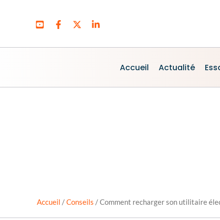
Aller
au
contenu
Accueil
Actualité
Ess
Accueil
/
Conseils
/
Comment recharger son utilitaire élec