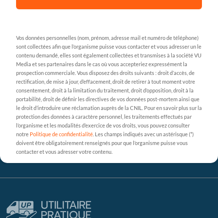
Vos données personnelles (nom, prénom, adresse mail et numéro de téléphone)
sont collectées afin que l’organisme puisse vous contacter et vous adresser un le
contenu demandé, elles sont également collectées et transmises à la société VU
Media et ses partenaires dans le cas où vous accepteriez expressément la
prospection commerciale. Vous disposez des droits suivants : droit d’accès, de
rectification, de mise à jour, d’effacement, droit de retirer à tout moment votre
consentement, droit à la limitation du traitement, droit d’opposition, droit à la
portabilité, droit de définir les directives de vos données post-mortem ainsi que
le droit d’introduire une réclamation auprès de la CNIL. Pour en savoir plus sur la
protection des données à caractère personnel, les traitements effectués par
l’organisme et les modalités d’exercice de vos droits, vous pouvez consulter
notre
Politique de confidentialité
. Les champs indiqués avec un astérisque (*)
doivent être obligatoirement renseignés pour que l’organisme puisse vous
contacter et vous adresser votre contenu.