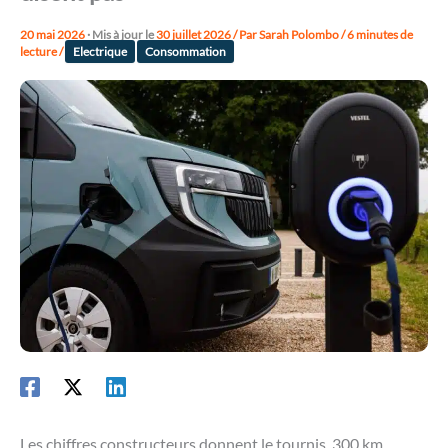
20 mai 2026
· Mis à jour le
30 juillet 2026
/ Par
Sarah Polombo
/
6 minutes de
lecture
/
Electrique
Consommation
Les chiffres constructeurs donnent le tournis. 300 km