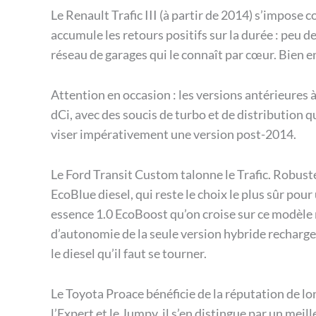
Le Renault Trafic III (à partir de 2014) s’impos
accumule les retours positifs sur la durée : peu 
réseau de garages qui le connaît par cœur. Bien en
Attention en occasion : les versions antérieures 
dCi, avec des soucis de turbo et de distribution qu
viser impérativement une version post-2014.
Le Ford Transit Custom talonne le Trafic. Robuste,
EcoBlue diesel, qui reste le choix le plus sûr pour 
essence 1.0 EcoBoost qu’on croise sur ce modèle 
d’autonomie de la seule version hybride recharge
le diesel qu’il faut se tourner.
Le Toyota Proace bénéficie de la réputation de l
l’Expert et le Jumpy, il s’en distingue par un mei