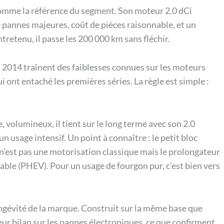
e comme la référence du segment. Son moteur 2.0 dCi
de pannes majeures, coût de pièces raisonnable, et un
tretenu, il passe les 200 000 km sans fléchir.
à 2014 traînent des faiblesses connues sur les moteurs
i ont entaché les premières séries. La règle est simple :
 volumineux, il tient sur le long terme avec son 2.0
un usage intensif. Un point à connaître : le petit bloc
n’est pas une motorisation classique mais le prolongateur
able (PHEV). Pour un usage de fourgon pur, c’est bien vers
ongévité de la marque. Construit sur la même base que
lleur bilan sur les pannes électroniques, ce que confirment