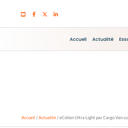
Aller
au
contenu
Accueil
Actualité
Ess
Accueil
/
Actualité
/
eCoVan Ultra Light par Cargo Van sur