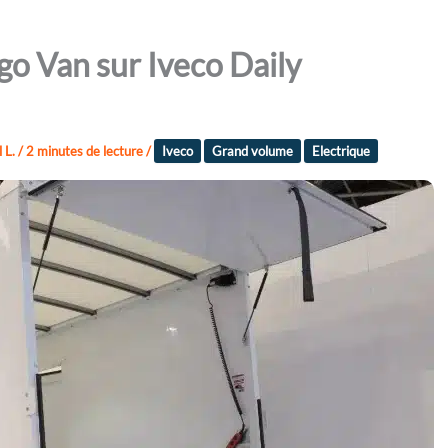
go Van sur Iveco Daily
 L.
/
2 minutes de lecture
/
Iveco
Grand volume
Electrique