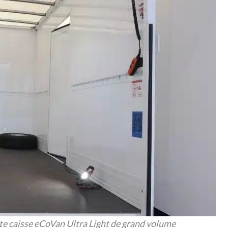
e caisse eCoVan Ultra Light de grand volume