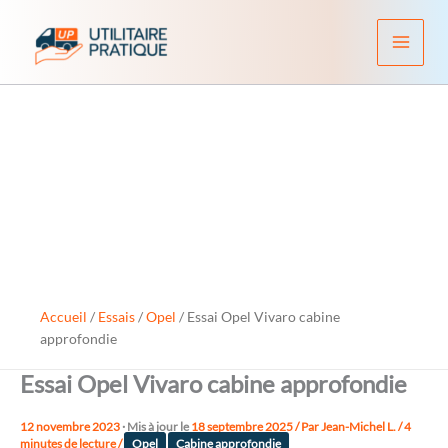
Aller
au
contenu
Accueil
/
Essais
/
Opel
/
Essai Opel Vivaro cabine
approfondie
Essai Opel Vivaro cabine approfondie
12 novembre 2023
· Mis à jour le
18 septembre 2025
/ Par
Jean-Michel L.
/
4
minutes de lecture
/
Opel
Cabine approfondie