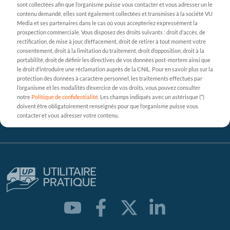
sont collectées afin que l’organisme puisse vous contacter et vous adresser un le
contenu demandé, elles sont également collectées et transmises à la société VU
Media et ses partenaires dans le cas où vous accepteriez expressément la
prospection commerciale. Vous disposez des droits suivants : droit d’accès, de
rectification, de mise à jour, d’effacement, droit de retirer à tout moment votre
consentement, droit à la limitation du traitement, droit d’opposition, droit à la
portabilité, droit de définir les directives de vos données post-mortem ainsi que
le droit d’introduire une réclamation auprès de la CNIL. Pour en savoir plus sur la
protection des données à caractère personnel, les traitements effectués par
l’organisme et les modalités d’exercice de vos droits, vous pouvez consulter
notre
Politique de confidentialité
. Les champs indiqués avec un astérisque (*)
doivent être obligatoirement renseignés pour que l’organisme puisse vous
contacter et vous adresser votre contenu.